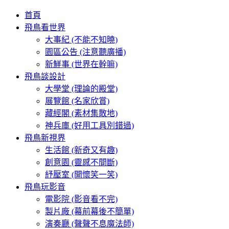
首頁
飛鳥看世界
大事紀 (不能不知曉)
園區公告 (注意聽廣播)
新鮮事 (世界在幹嘛)
飛鳥談設計
大學堂 (理論的殿堂)
展覽館 (名家欣賞)
藏經閣 (素材集散地)
神兵庫 (好用工具別錯過)
飛鳥新視界
生活館 (新奇又有趣)
創意園 (靈感不間斷)
紓壓室 (開懷笑一笑)
飛鳥玩影音
電影院 (影音看不完)
製片廠 (幕前幕後不簡單)
演奏廳 (聲聲不息魔法師)