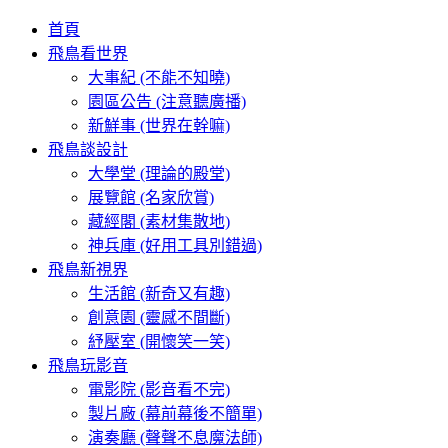
首頁
飛鳥看世界
大事紀 (不能不知曉)
園區公告 (注意聽廣播)
新鮮事 (世界在幹嘛)
飛鳥談設計
大學堂 (理論的殿堂)
展覽館 (名家欣賞)
藏經閣 (素材集散地)
神兵庫 (好用工具別錯過)
飛鳥新視界
生活館 (新奇又有趣)
創意園 (靈感不間斷)
紓壓室 (開懷笑一笑)
飛鳥玩影音
電影院 (影音看不完)
製片廠 (幕前幕後不簡單)
演奏廳 (聲聲不息魔法師)