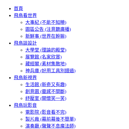
首頁
飛鳥看世界
大事紀 (不能不知曉)
園區公告 (注意聽廣播)
新鮮事 (世界在幹嘛)
飛鳥談設計
大學堂 (理論的殿堂)
展覽館 (名家欣賞)
藏經閣 (素材集散地)
神兵庫 (好用工具別錯過)
飛鳥新視界
生活館 (新奇又有趣)
創意園 (靈感不間斷)
紓壓室 (開懷笑一笑)
飛鳥玩影音
電影院 (影音看不完)
製片廠 (幕前幕後不簡單)
演奏廳 (聲聲不息魔法師)