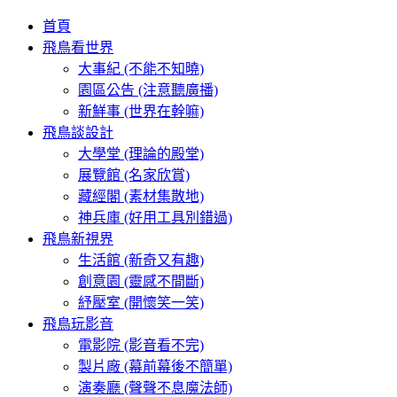
首頁
飛鳥看世界
大事紀 (不能不知曉)
園區公告 (注意聽廣播)
新鮮事 (世界在幹嘛)
飛鳥談設計
大學堂 (理論的殿堂)
展覽館 (名家欣賞)
藏經閣 (素材集散地)
神兵庫 (好用工具別錯過)
飛鳥新視界
生活館 (新奇又有趣)
創意園 (靈感不間斷)
紓壓室 (開懷笑一笑)
飛鳥玩影音
電影院 (影音看不完)
製片廠 (幕前幕後不簡單)
演奏廳 (聲聲不息魔法師)