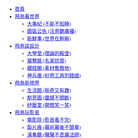
首頁
飛鳥看世界
大事紀 (不能不知曉)
園區公告 (注意聽廣播)
新鮮事 (世界在幹嘛)
飛鳥談設計
大學堂 (理論的殿堂)
展覽館 (名家欣賞)
藏經閣 (素材集散地)
神兵庫 (好用工具別錯過)
飛鳥新視界
生活館 (新奇又有趣)
創意園 (靈感不間斷)
紓壓室 (開懷笑一笑)
飛鳥玩影音
電影院 (影音看不完)
製片廠 (幕前幕後不簡單)
演奏廳 (聲聲不息魔法師)