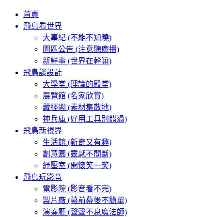
首頁
飛鳥看世界
大事紀 (不能不知曉)
園區公告 (注意聽廣播)
新鮮事 (世界在幹嘛)
飛鳥談設計
大學堂 (理論的殿堂)
展覽館 (名家欣賞)
藏經閣 (素材集散地)
神兵庫 (好用工具別錯過)
飛鳥新視界
生活館 (新奇又有趣)
創意園 (靈感不間斷)
紓壓室 (開懷笑一笑)
飛鳥玩影音
電影院 (影音看不完)
製片廠 (幕前幕後不簡單)
演奏廳 (聲聲不息魔法師)