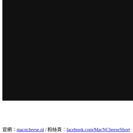
官網：
macncheese.nl
/ 粉絲頁：
facebook.com/MacNCheeseShort