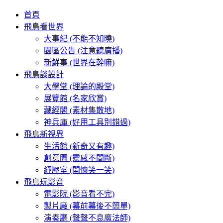
首頁
飛鳥看世界
大事紀 (不能不知曉)
園區公告 (注意聽廣播)
新鮮事 (世界在幹嘛)
飛鳥談設計
大學堂 (理論的殿堂)
展覽館 (名家欣賞)
藏經閣 (素材集散地)
神兵庫 (好用工具別錯過)
飛鳥新視界
生活館 (新奇又有趣)
創意園 (靈感不間斷)
紓壓室 (開懷笑一笑)
飛鳥玩影音
電影院 (影音看不完)
製片廠 (幕前幕後不簡單)
演奏廳 (聲聲不息魔法師)