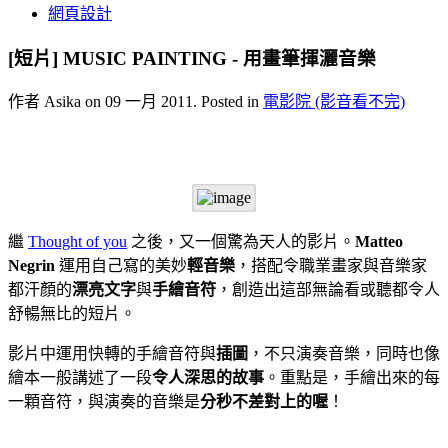
網頁設計
[短片] MUSIC PAINTING - 用畫筆揮灑音樂
作者 Asika on
09 一月 2011
. Posted in
電影院 (影音看不完)
繼
Thought of you
之後，又一個驚為天人的影片。
Matteo
Negrin
運用自己寫的美妙
輕音樂
，搭配令職業畫家與音樂家
都汗顏的
漂亮文字
與
手繪音符
，創造出這部無論看或聽都令人
舒暢無比的短片。
影片中運用快轉的手繪音符與
插圖
，不只演奏音樂，同時也像
繪本一般講述了一段
令人深思的故事
。重點是，手繪出來的每
一顆音符，與演奏的音樂是
分秒不差對上的喔
！