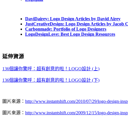
DaviDairey: Logo Design Articles by David Airey
JustCreativeDesign: Logo Design Articles by Jacob 
Carbonmade: Portfolio of Logo Designers
LogoDesignLove: Best Logo Design Resources
延伸資源
136個讓你驚呼：超有創意的啦！LOGO設計 (上)
136個讓你驚呼：超有創意的啦！LOGO設計 (下)
圖片來源：
http://www.instantshift.com/2010/07/29/logo-design-insp
圖片來源：
http://www.instantshift.com/2009/12/15/logo-design-inspi