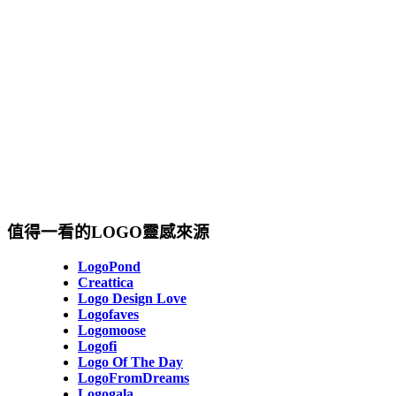
值得一看的LOGO靈感來源
LogoPond
Creattica
Logo Design Love
Logofaves
Logomoose
Logofi
Logo Of The Day
LogoFromDreams
Logogala