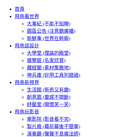
首頁
飛鳥看世界
大事紀 (不能不知曉)
園區公告 (注意聽廣播)
新鮮事 (世界在幹嘛)
飛鳥談設計
大學堂 (理論的殿堂)
展覽館 (名家欣賞)
藏經閣 (素材集散地)
神兵庫 (好用工具別錯過)
飛鳥新視界
生活館 (新奇又有趣)
創意園 (靈感不間斷)
紓壓室 (開懷笑一笑)
飛鳥玩影音
電影院 (影音看不完)
製片廠 (幕前幕後不簡單)
演奏廳 (聲聲不息魔法師)