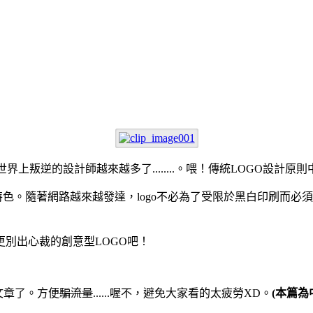
界上叛逆的設計師越來越多了........。喂！傳統LOGO設計
特色。隨著網路越來越發達，logo不必為了受限於黑白印刷而
別出心裁的創意型LOGO吧！
篇文章了。方便
騙流量
......喔不，避免大家看的太疲勞XD。
(本篇為