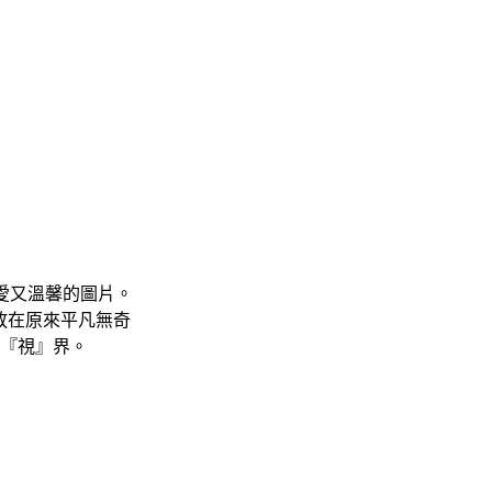
幅可愛又溫馨的圖片。
放在原來平凡無奇
『視』界。