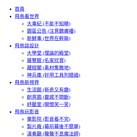
首頁
飛鳥看世界
大事紀 (不能不知曉)
園區公告 (注意聽廣播)
新鮮事 (世界在幹嘛)
飛鳥談設計
大學堂 (理論的殿堂)
展覽館 (名家欣賞)
藏經閣 (素材集散地)
神兵庫 (好用工具別錯過)
飛鳥新視界
生活館 (新奇又有趣)
創意園 (靈感不間斷)
紓壓室 (開懷笑一笑)
飛鳥玩影音
電影院 (影音看不完)
製片廠 (幕前幕後不簡單)
演奏廳 (聲聲不息魔法師)