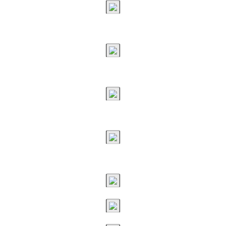
何時才能繞出這個咖啡海杯
假想威尼斯
加工檸檬