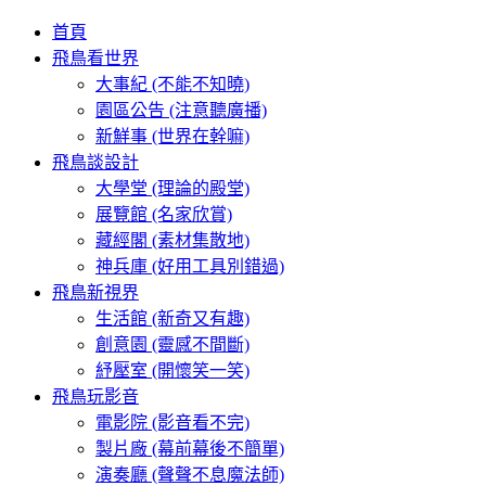
首頁
飛鳥看世界
大事紀 (不能不知曉)
園區公告 (注意聽廣播)
新鮮事 (世界在幹嘛)
飛鳥談設計
大學堂 (理論的殿堂)
展覽館 (名家欣賞)
藏經閣 (素材集散地)
神兵庫 (好用工具別錯過)
飛鳥新視界
生活館 (新奇又有趣)
創意園 (靈感不間斷)
紓壓室 (開懷笑一笑)
飛鳥玩影音
電影院 (影音看不完)
製片廠 (幕前幕後不簡單)
演奏廳 (聲聲不息魔法師)