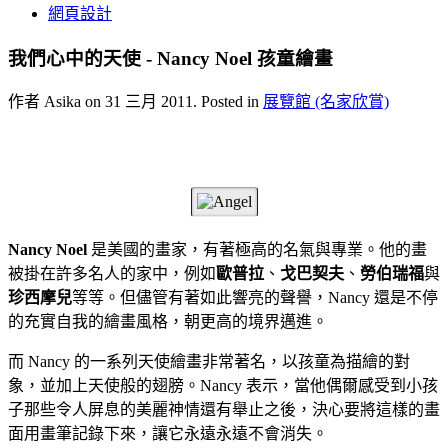
網頁設計
我們心中的天使 - Nancy Noel 孩童繪畫
作者 Asika on
31 三月 2011
. Posted in
展覽館 (名家欣賞)
Nancy Noel
是美國的畫家，有著極高的名氣與專業。他的畫
被掛在許多名人的家中，例如
歐普拉
、
戈巴契夫
、
勞伯瑞福
與
珍西摩兒
等等。但儘管有著如此響亮的聲譽，Nancy 還是不停
的充實自我的繪畫風格，朝更高的境界邁進。
而 Nancy 的一系列天使繪畫非常著名，以孩童為描繪的對
象，並加上天使般的翅膀。Nancy 表示，當他偶爾感受到小孩
子那些令人屏息的美麗神情還有舉止之後，決心要將這樣的畫
面用畫筆記錄下來，讓它永遠永遠不會消失。