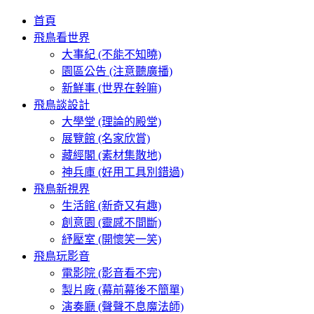
首頁
飛鳥看世界
大事紀 (不能不知曉)
園區公告 (注意聽廣播)
新鮮事 (世界在幹嘛)
飛鳥談設計
大學堂 (理論的殿堂)
展覽館 (名家欣賞)
藏經閣 (素材集散地)
神兵庫 (好用工具別錯過)
飛鳥新視界
生活館 (新奇又有趣)
創意園 (靈感不間斷)
紓壓室 (開懷笑一笑)
飛鳥玩影音
電影院 (影音看不完)
製片廠 (幕前幕後不簡單)
演奏廳 (聲聲不息魔法師)